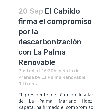
20 Sep
El Cabildo
firma el compromiso
por la
descarbonización
con La Palma
Renovable
Posted at 16:30h
in
Nota de
Prensa
by
La Palma Renovable
0
Likes
El presidente del Cabildo Insular
de La Palma, Mariano Hdez.
Zapata, ha firmado el compromiso