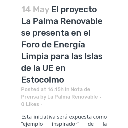
14 May
El proyecto
La Palma Renovable
se presenta en el
Foro de Energía
Limpia para las Islas
de la UE en
Estocolmo
Posted at 16:15h
in
Nota de
Prensa
by
La Palma Renovable
0
Likes
Esta iniciativa será expuesta como
“ejemplo inspirador” de la