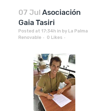
07 Jul
Asociación
Gaia Tasiri
Posted at 17:34h
in
by
La Palma
Renovable
0
Likes