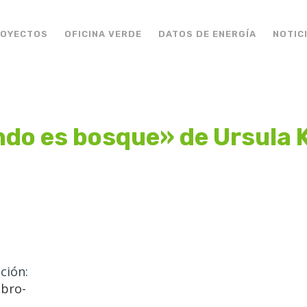
ROYECTOS
OFICINA VERDE
DATOS DE ENERGÍA
NOTIC
do es bosque» de Ursula K
n:
ibro-