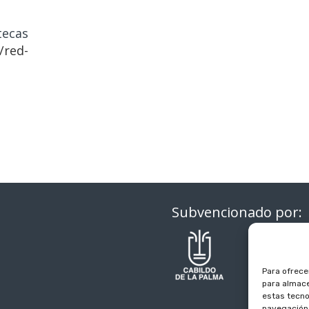
tecas
/red-
Subvencionado por:
Para ofrece
para almace
estas tecno
navegación o