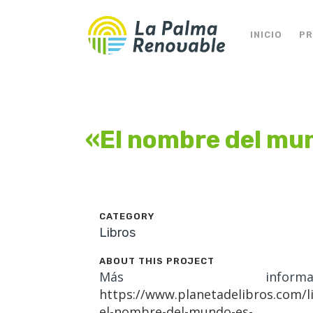
INICIO
P
«El nombre del mun
CATEGORY
Libros
ABOUT THIS PROJECT
Más informació
https://www.planetadelibros.com/l
el-nombre-del-mundo-es-