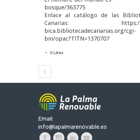
bosque/363775
Enlace al catálogo de las Biblio
Canarias:
https:/
bica.bibliotecadecanarias.org/cgi-
bin/opac?TITN=1370707
0
Likes
Email:
info@lapalmarenovable.es