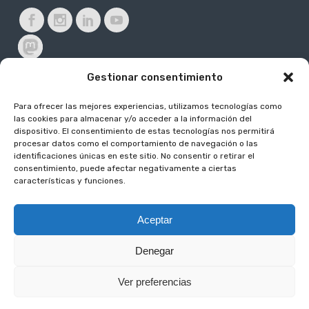
Gestionar consentimiento
Para ofrecer las mejores experiencias, utilizamos tecnologías como
Subvencionado por:
las cookies para almacenar y/o acceder a la información del
dispositivo. El consentimiento de estas tecnologías nos permitirá
procesar datos como el comportamiento de navegación o las
identificaciones únicas en este sitio. No consentir o retirar el
consentimiento, puede afectar negativamente a ciertas
características y funciones.
Aceptar
2024 La Palma Renovable /
Aviso legal
/
Política de protección de datos
/
Denegar
Política de cookies
/
Contacto con el Delegado de Protección de Datos
/
Ver preferencias
Desarrollado por:
Sepropyme
/
Accesibilidad