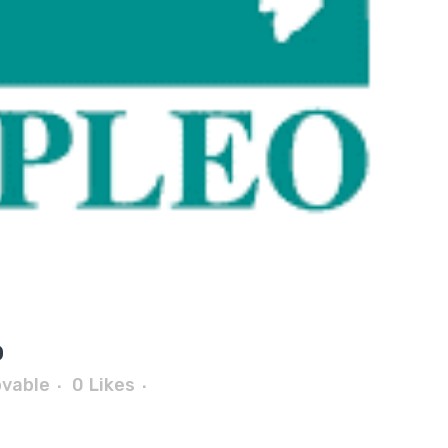
o
ovable
0
Likes