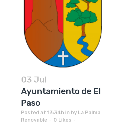
03 Jul
Ayuntamiento de El
Paso
Posted at 13:34h
in
by
La Palma
Renovable
0
Likes