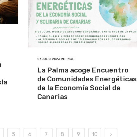
07 JULIO, 2023
IN
PINCE
n
La Palma acoge Encuentro
de Comunidades Energéticas
sla
de la Economía Social de
Canarias
5
6
7
8
9
10