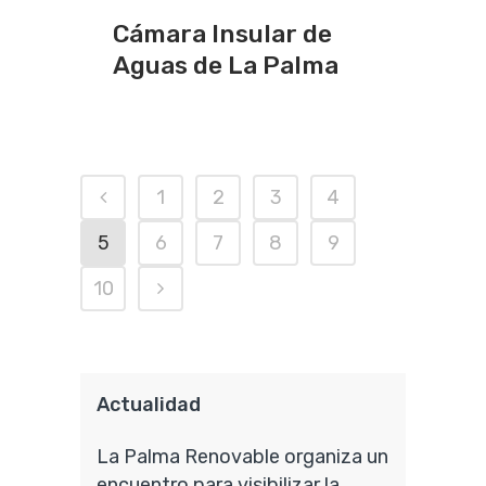
Cámara Insular de
Aguas de La Palma
1
2
3
4
5
6
7
8
9
10
Actualidad
La Palma Renovable organiza un
encuentro para visibilizar la